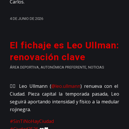
Carlos.
4 DE JUNIO DE 2026
El fichaje es Leo Ullman:
renovación clave
ÁREA DEPORTIVA
,
AUTONÓMICA PREFERENTE
,
NOTICIAS
👉🏼 Leo Ullmann (
@leo.ullmann
) renueva con el
Ciudad. Pieza capital la temporada pasada, Leo
seguirá aportando intensidad y físico a la medular
rojinegra.
#SinTiNoHayCiudad
#Ciudad2526
❤️🖤