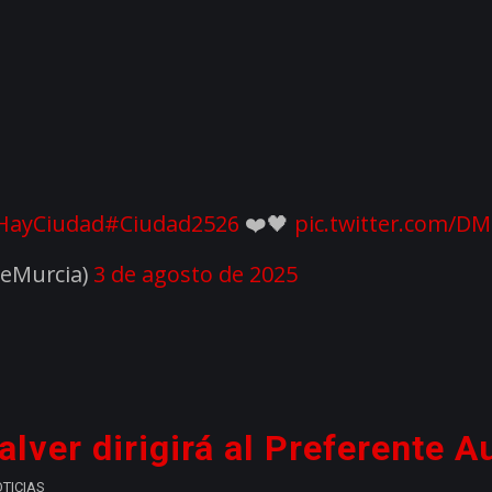
HayCiudad
#Ciudad2526
❤️🖤
pic.twitter.com/D
DeMurcia)
3 de agosto de 2025
lver dirigirá al Preferente 
TICIAS