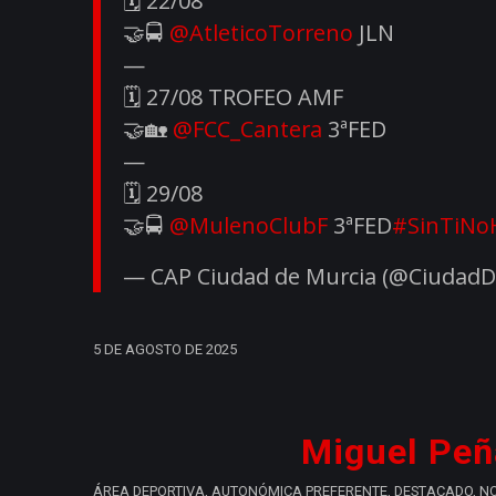
🗓️ 22/08
🤝🚍
@AtleticoTorreno
JLN
—
🗓️ 27/08 TROFEO AMF
🤝🏡
@FCC_Cantera
3ªFED
—
🗓️ 29/08
🤝🚍
@MulenoClubF
3ªFED
#SinTiNo
— CAP Ciudad de Murcia (@Ciudad
5 DE AGOSTO DE 2025
Miguel Peña
ÁREA DEPORTIVA
,
AUTONÓMICA PREFERENTE
,
DESTACADO
,
NO