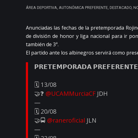
ÁREA DEPORTIVA
,
AUTONÓMICA PREFERENTE
,
DESTACADO
,
NO
Anunciadas las fechas de la pretemporada Rojine
de división de honor y liga nacional para ir p
también de 3ª.
El partido ante los albinegros servirá como pres
𝗣𝗥𝗘𝗧𝗘𝗠𝗣𝗢𝗥𝗔𝗗𝗔 𝗣𝗥𝗘𝗙𝗘𝗥𝗘𝗡𝗧𝗘
🗓️ 13/08
🤝❓
@UCAMMurciaCF
JDH
—
🗓️ 20/08
🤝🚍
@raneroficial
JLN
—